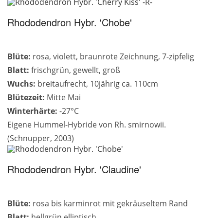
Rhododendron Hybr. 'Chobe'
Blüte:
rosa, violett, braunrote Zeichnung, 7-zipfelig
Blatt:
frischgrün, gewellt, groß
Wuchs:
breitaufrecht, 10jährig ca. 110cm
Blütezeit:
Mitte Mai
Winterhärte:
-27°C
Eigene Hummel-Hybride von Rh. smirnowii.
(Schnupper, 2003)
Rhododendron Hybr. 'Claudine'
Blüte:
rosa bis karminrot mit gekräuseltem Rand
Blatt:
hellgrün,elliptisch