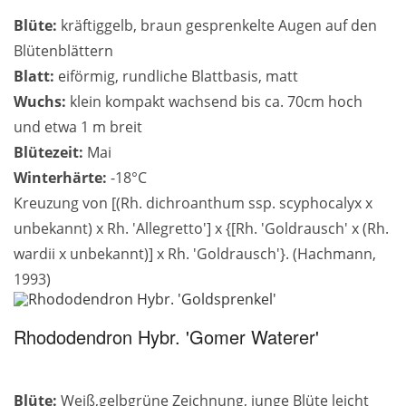
Blüte:
kräftiggelb, braun gesprenkelte Augen auf den
Blütenblättern
Blatt:
eiförmig, rundliche Blattbasis, matt
Wuchs:
klein kompakt wachsend bis ca. 70cm hoch
und etwa 1 m breit
Blütezeit:
Mai
Winterhärte:
-18°C
Kreuzung von [(Rh. dichroanthum ssp. scyphocalyx x
unbekannt) x Rh. 'Allegretto'] x {[Rh. 'Goldrausch' x (Rh.
wardii x unbekannt)] x Rh. 'Goldrausch'}. (Hachmann,
1993)
Rhododendron Hybr. 'Gomer Waterer'
Blüte:
Weiß,gelbgrüne Zeichnung, junge Blüte leicht