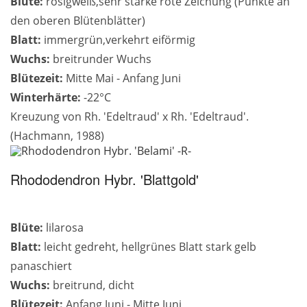
Blüte:
rosigweiß,sehr starke rote Zeichung (Punkte an
den oberen Blütenblätter)
Blatt:
immergrün,verkehrt eiförmig
Wuchs:
breitrunder Wuchs
Blütezeit:
Mitte Mai - Anfang Juni
Winterhärte:
-22°C
Kreuzung von Rh. 'Edeltraud' x Rh. 'Edeltraud'.
(Hachmann, 1988)
Rhododendron Hybr. 'Blattgold'
Blüte:
lilarosa
Blatt:
leicht gedreht, hellgrünes Blatt stark gelb
panaschiert
Wuchs:
breitrund, dicht
Blütezeit:
Anfang Juni - Mitte Juni