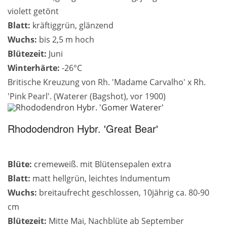
violett getönt
Blatt:
kräftiggrün, glänzend
Wuchs:
bis 2,5 m hoch
Blütezeit:
Juni
Winterhärte:
-26°C
Britische Kreuzung von Rh. 'Madame Carvalho' x Rh.
'Pink Pearl'. (Waterer (Bagshot), vor 1900)
Rhododendron Hybr. 'Great Bear'
Blüte:
cremeweiß. mit Blütensepalen extra
Blatt:
matt hellgrün, leichtes Indumentum
Wuchs:
breitaufrecht geschlossen, 10jährig ca. 80-90
cm
Blütezeit:
Mitte Mai, Nachblüte ab September