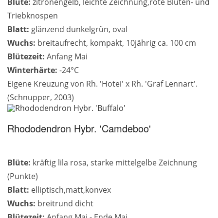
Blüte:
zitronengelb, leichte Zeichnung,rote Blüten- und
Triebknospen
Blatt:
glänzend dunkelgrün, oval
Wuchs:
breitaufrecht, kompakt, 10jährig ca. 100 cm
Blütezeit:
Anfang Mai
Winterhärte:
-24°C
Eigene Kreuzung von Rh. 'Hotei' x Rh. 'Graf Lennart'.
(Schnupper, 2003)
Rhododendron Hybr. 'Camdeboo'
Blüte:
kräftig lila rosa, starke mittelgelbe Zeichnung
(Punkte)
Blatt:
elliptisch,matt,konvex
Wuchs:
breitrund dicht
Blütezeit:
Anfang Mai - Ende Mai