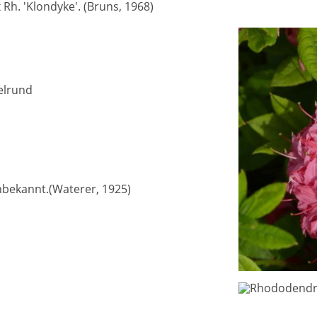
h. 'Klondyke'. (Bruns, 1968)
elrund
nbekannt.(Waterer, 1925)