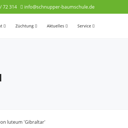
 / 72 314
info@schnupper-baumschule.de
nt
Züchtung
Aktuelles
Service
M