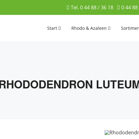
Tel. 0 44 88 / 36 18
0 44 88
Start
Rhodo & Azaleen
Sortime
RHODODENDRON LUTEU